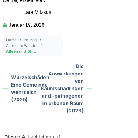
Beitrag erstellt von:
Lara Mitzkus
Januar 19, 2026
Home
Beitrag
Alleen im Wandel
Alleen und Straßenbäume im ländlichen Raum: Grundlagen – Herausforderungen – Handlungsempfehlungen. Mit einem Praxisleitfaden zur Planung, Pflanzung und Pflege (2026)
Die
Auswirkungen
Wurzelschäden:
von
Eine Gemeinde
Baumschädlingen
wehrt sich
und -pathogenen
(2025)
im urbanen Raum
(2023)
Diesen Artikel teilen auf: