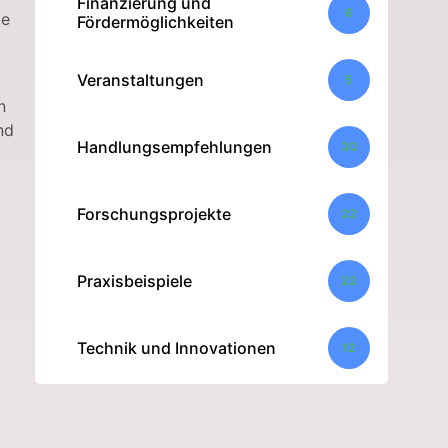
Finanzierung und
6
ie
Fördermöglichkeiten
Veranstaltungen
5
n
nd
Handlungsempfehlungen
30
Forschungsprojekte
22
Praxisbeispiele
22
Technik und Innovationen
12