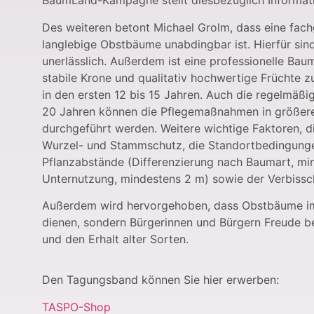
BaumLand-Kampagne stellt diesbezüglich Informati
Des weiteren betont Michael Grolm, dass eine fachg
langlebige Obstbäume unabdingbar ist. Hierfür si
unerlässlich. Außerdem ist eine professionelle Bau
stabile Krone und qualitativ hochwertige Früchte zu
in den ersten 12 bis 15 Jahren. Auch die regelmäß
20 Jahren können die Pflegemaßnahmen in größeren
durchgeführt werden. Weitere wichtige Faktoren, di
Wurzel- und Stammschutz, die Standortbedingungen
Pflanzabstände (Differenzierung nach Baumart, mi
Unternutzung, mindestens 2 m) sowie der Verbissc
Außerdem wird hervorgehoben, dass Obstbäume im ö
dienen, sondern Bürgerinnen und Bürgern Freude bere
und den Erhalt alter Sorten.
Den Tagungsband können Sie hier erwerben:
TASPO-Shop