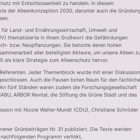
hutz mit Entschlossenheit zu handeln. In diesem
te der Alleenkonzeption 2030, darunter auch die Gründun
een.
s für Land- und Ernährungswirtschaft, Umwelt und
) thematisierte in ihrem Grußwort die Gefährdungen
ach- bzw. Neupflanzungen. Sie betonte deren hohen
ammenarbeit aller beteiligten Akteure, um unsere Alleen z
 als klare Strategie zum Alleenschutz hervor.
 Referenten. Jeder Themenblock wurde mit einer Diskussio
eschlossen. Auch die Pausen boten Raum für den fachlich
 An fünf Ständen waren zudem die Forschungsgesellschaft
NABU, ARBOR Revital, die Stiftung die Grüne Stadt und das
sion mit Nicole Walter-Mundt (CDU), Christiane Schröder
rener Grünbeiträgen Nr. 31 publiziert. Die Texte werden
m nachfolgenden Programm verlinkt.