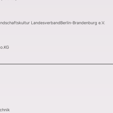
andschaftskultur LandesverbandBerlin-Brandenburg e.V.
Co.KG
echnik