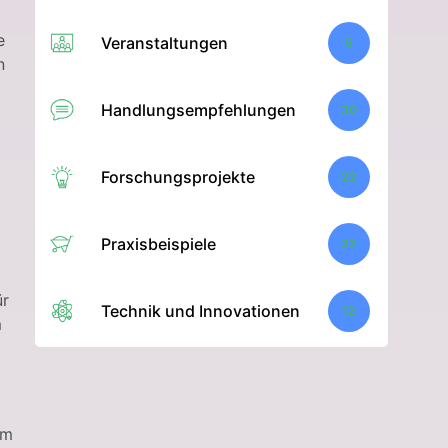
e
Veranstaltungen
5
n
Handlungsempfehlungen
30
Forschungsprojekte
22
Praxisbeispiele
22
ür
Technik und Innovationen
12
m
am