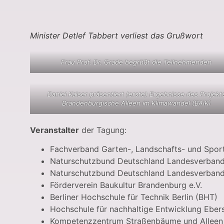
Minister Detlef Tabbert verliest das Grußwort
Frau Prof. Dr. Grade begrüßt die Teilnehmenden
Daniel Kaiser präsentiert (erste) Ergebnisse des Projekt
Brandenburgische Alleen im Klimawandel (BAiK)
Veranstalter
der Tagung:
Fachverband Garten-, Landschafts- und Sport
Naturschutzbund Deutschland Landesverband
Naturschutzbund Deutschland Landesverband B
Förderverein Baukultur Brandenburg e.V.
Berliner Hochschule für Technik Berlin (BHT)
Hochschule für nachhaltige Entwicklung Ebe
Kompetenzzentrum Straßenbäume und Alleen 