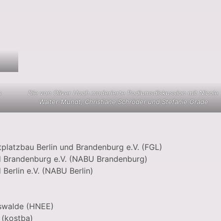
s
Die von Oliver Hoch moderierte Podiumsdiskussion mit Nicole
Walter-Mundt, Christiane Schröder und Stefanie Grade
platzbau Berlin und Brandenburg e.V. (FGL)
 Brandenburg e.V. (NABU Brandenburg)
erlin e.V. (NABU Berlin)
rswalde (HNEE)
(kostba)