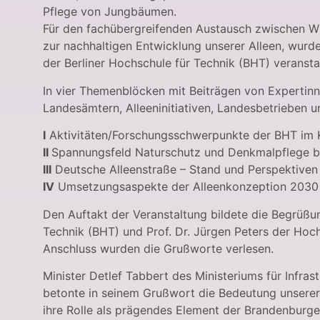
Pflege von Jungbäumen.
Für den fachübergreifenden Austausch zwischen Wis
zur nachhaltigen Entwicklung unserer Alleen, wurd
der Berliner Hochschule für Technik (BHT) veranstal
In vier Themenblöcken mit Beiträgen von Expertin
Landesämtern, Alleeninitiativen, Landesbetrieben u
I
Aktivitäten/Forschungsschwerpunkte der BHT im 
II
Spannungsfeld Naturschutz und Denkmalpflege be
III
Deutsche Alleenstraße – Stand und Perspektiven
IV
Umsetzungsaspekte der Alleenkonzeption 2030 
Den Auftakt der Veranstaltung bildete die Begrüßun
Technik (BHT) und Prof. Dr. Jürgen Peters der Hoc
Anschluss wurden die Grußworte verlesen.
Minister Detlef Tabbert des Ministeriums für Infr
betonte in seinem Grußwort die Bedeutung unserer
ihre Rolle als prägendes Element der Brandenbur